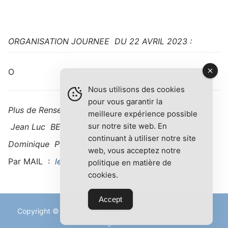
ORGANISATION JOURNEE DU 22 AVRIL 2023 :
O
Nous utilisons des cookies
pour vous garantir la
Plus de Renseignements :
meilleure expérience possible
sur notre site web. En
Jean Luc BEAUDELOT 06 06 46 38 47
continuant à utiliser notre site
Dominique PLONKA 06 08 36 17 13
web, vous acceptez notre
Par MAIL :
lepecheurmacerien@gmail.com
politique en matière de
cookies.
Accept
Copyright © 2026 Le Pecheur Macerien –
Administration
–
Mentions légales
–
Contact